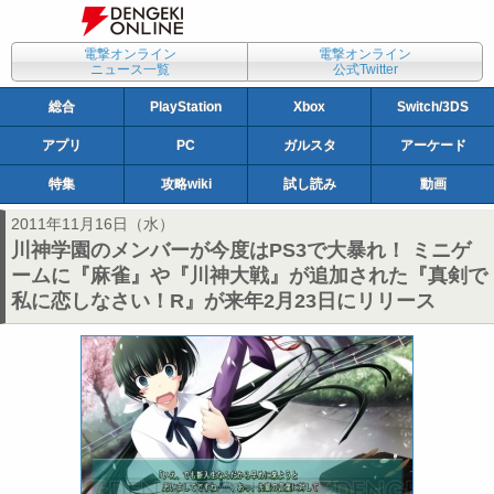
電撃オンライン
電撃オンライン
ニュース一覧
公式Twitter
総合
PlayStation
Xbox
Switch/3DS
アプリ
PC
ガルスタ
アーケード
特集
攻略wiki
試し読み
動画
2011年11月16日（水）
川神学園のメンバーが今度はPS3で大暴れ！ ミニゲ
ームに『麻雀』や『川神大戦』が追加された『真剣で
私に恋しなさい！R』が来年2月23日にリリース