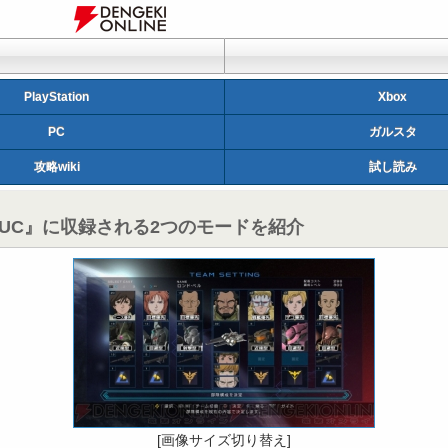
PlayStation
Xbox
PC
ガルスタ
攻略wiki
試し読み
ムUC』に収録される2つのモードを紹介
[画像サイズ切り替え]