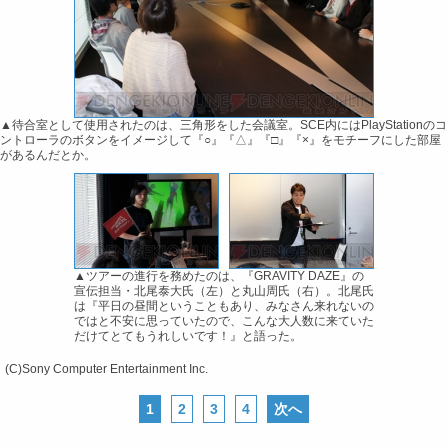
▲待合室として使用されたのは、三角形をした会議室。SCE内にはPlayStationのコ
ントローラのボタンをイメージして『○』『△』『□』『×』をモチーフにした部屋
があるんだとか。
▲ツアーの進行を務めたのは、『GRAVITY DAZE』の
宣伝担当・北尾泰大氏（左）と丸山周氏（右）。北尾氏
は『平日の昼間ということもあり、みなさん来れないの
ではと不安に思っていたので、こんな大人数に来ていた
だけてとてもうれしいです！』と語った。
(C)Sony Computer Entertainment Inc.
1
2
3
4
次へ