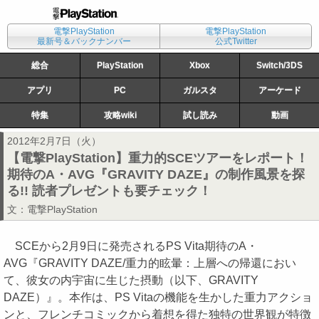
電撃PlayStation
電撃PlayStation
最新号＆バックナンバー
公式Twitter
総合
PlayStation
Xbox
Switch/3DS
アプリ
PC
ガルスタ
アーケード
特集
攻略wiki
試し読み
動画
2012年2月7日（火）
【電撃PlayStation】重力的SCEツアーをレポート！
期待のA・AVG『GRAVITY DAZE』の制作風景を探
る!! 読者プレゼントも要チェック！
文：
電撃PlayStation
SCEから2月9日に発売されるPS Vita期待のA・
AVG『GRAVITY DAZE/重力的眩暈：上層への帰還におい
て、彼女の内宇宙に生じた摂動（以下、GRAVITY
DAZE）』。本作は、PS Vitaの機能を生かした重力アクショ
ンと、フレンチコミックから着想を得た独特の世界観が特徴