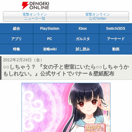
電撃オンライン
電撃オンライン
ニュース一覧
公式Twitter
総合
PlayStation
Xbox
Switch/3DS
アプリ
PC
ガルスタ
アーケード
特集
攻略wiki
試し読み
動画
2012年2月24日（金）
○○しちゃう？ 『女の子と密室にいたら○○しちゃうか
もしれない。』公式サイトでバナー＆壁紙配布