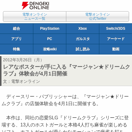
電撃オンライン
電撃オンライン
ニュース一覧
公式Twitter
総合
PlayStation
Xbox
Switch/3DS
アプリ
PC
ガルスタ
アーケード
特集
攻略wiki
試し読み
動画
2012年3月26日（月）
レアなポスターが手に入る『マージャン★ドリームク
ラブ』体験会が4月1日開催
文：
電撃オンライン
ディースリー・パブリッシャーは、『マージャン★ドリー
ムクラブ』の店舗体験会を4月1日に開催する。
本作は、同社の恋愛SLG『ドリームクラブ』シリーズに登
場する、13人のホストガールと本格4人打ち麻雀が楽しめる
ソフト。ホストガールが滑らかなモーションで麻雀を打ち、