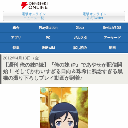
電撃オンライン
電撃オンライン
ニュース一覧
公式Twitter
総合
PlayStation
Xbox
Switch/3DS
アプリ
PC
ガルスタ
アーケード
特集
攻略wiki
試し読み
動画
2012年4月13日（金）
【週刊 俺の妹P続】『俺の妹 iP』であやせが配信開
始！ そしてかわいすぎる日向＆珠希に残念すぎる黒
猫の撮り下ろしプレイ動画が到着♪