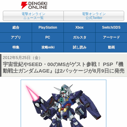
電撃オンライン
電撃オンライン
ニュース一覧
公式Twitter
総合
PlayStation
Xbox
Switch/3DS
アプリ
PC
ガルスタ
アーケード
特集
攻略wiki
試し読み
動画
2012年5月25日（金）
宇宙世紀やSEED・00のMSがゲスト参戦！ PSP『機
動戦士ガンダムAGE』は2パッケージが8月9日に発売