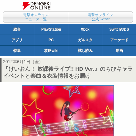
電撃オンライン
電撃オンライン
ニュース一覧
公式Twitter
総合
PlayStation
Xbox
Switch/3DS
アプリ
PC
ガルスタ
アーケード
特集
攻略wiki
試し読み
動画
2012年6月1日（金）
『けいおん！ 放課後ライブ!! HD Ver.』のちびキャラ
イベントと楽曲＆衣装情報をお届け