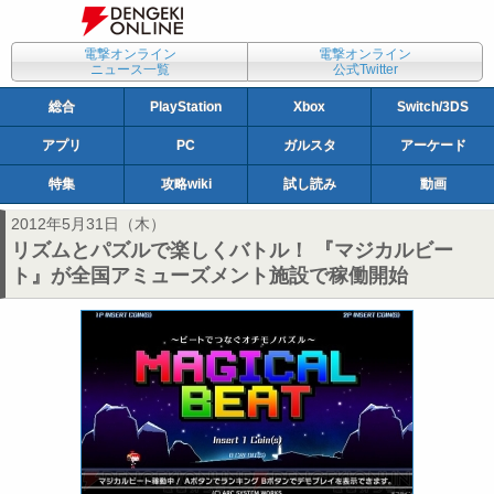
電撃オンライン
電撃オンライン
ニュース一覧
公式Twitter
総合
PlayStation
Xbox
Switch/3DS
アプリ
PC
ガルスタ
アーケード
特集
攻略wiki
試し読み
動画
2012年5月31日（木）
リズムとパズルで楽しくバトル！ 『マジカルビー
ト』が全国アミューズメント施設で稼働開始