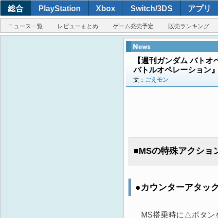
総合
PlayStation
Xbox
Switch/3DS
アプリ
ニュース一覧
レビューまとめ
ゲーム発売予定
販売ランキング
【週刊ガンダム バトオ
バトルオペレーション
文：
ごえモン
■MSの特殊アクショ
●カウンターアタッ
MS搭乗時に△ボタンを