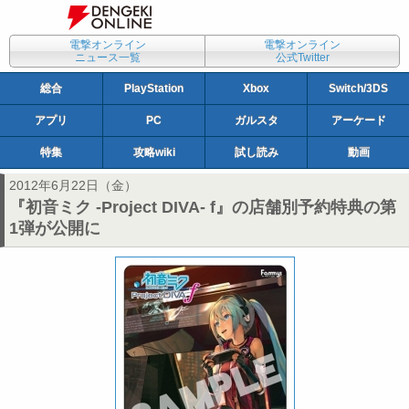
電撃オンライン
電撃オンライン
ニュース一覧
公式Twitter
総合
PlayStation
Xbox
Switch/3DS
アプリ
PC
ガルスタ
アーケード
特集
攻略wiki
試し読み
動画
2012年6月22日（金）
『初音ミク -Project DIVA- f』の店舗別予約特典の第
1弾が公開に