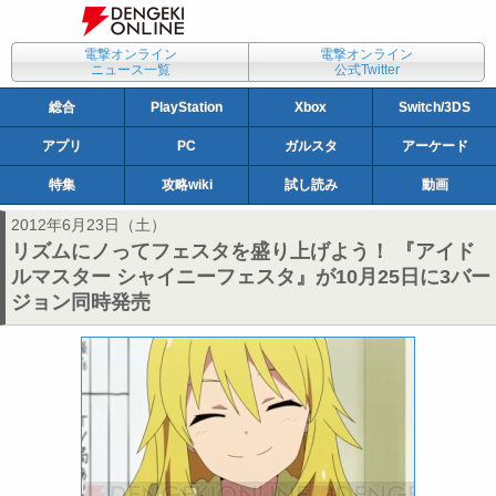
電撃オンライン
電撃オンライン
ニュース一覧
公式Twitter
総合
PlayStation
Xbox
Switch/3DS
アプリ
PC
ガルスタ
アーケード
特集
攻略wiki
試し読み
動画
2012年6月23日（土）
リズムにノってフェスタを盛り上げよう！ 『アイド
ルマスター シャイニーフェスタ』が10月25日に3バー
ジョン同時発売