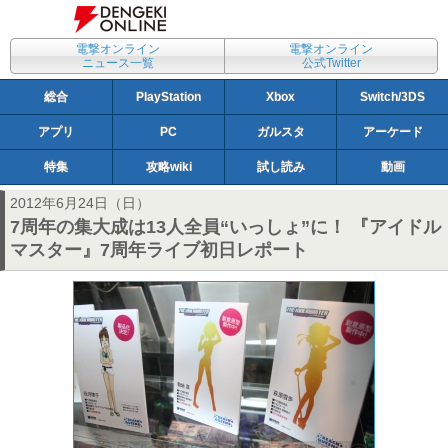
電撃オンライン
電撃オンライン
ニュース一覧
公式Twitter
総合
PlayStation
Xbox
Switch/3DS
アプリ
PC
ガルスタ
アーケード
特集
攻略wiki
試し読み
動画
2012年6月24日（日）
7周年の集大成は13人全員“いっしょ”に！ 『アイドル
マスター』7周年ライブ初日レポート