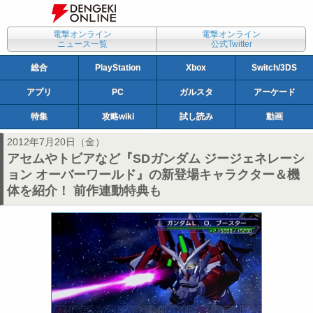
電撃オンライン
電撃オンライン
ニュース一覧
公式Twitter
総合
PlayStation
Xbox
Switch/3DS
アプリ
PC
ガルスタ
アーケード
特集
攻略wiki
試し読み
動画
2012年7月20日（金）
アセムやトビアなど『SDガンダム ジージェネレーシ
ョン オーバーワールド』の新登場キャラクター＆機
体を紹介！ 前作連動特典も