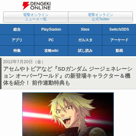
電撃オンライン
電撃オンライン
ニュース一覧
公式Twitter
総合
PlayStation
Xbox
Switch/3DS
アプリ
PC
ガルスタ
アーケード
特集
攻略wiki
試し読み
動画
2012年7月20日（金）
アセムやトビアなど『SDガンダム ジージェネレーシ
ョン オーバーワールド』の新登場キャラクター＆機
体を紹介！ 前作連動特典も