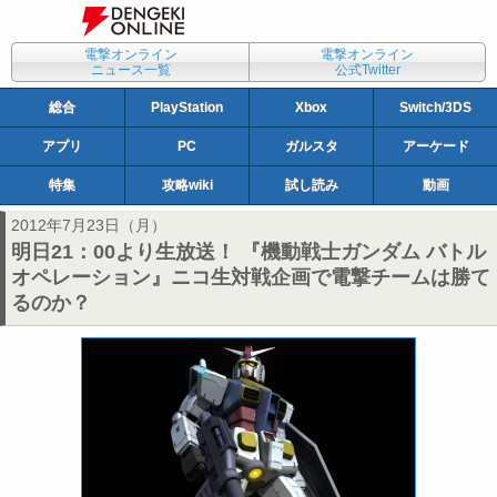
電撃オンライン
電撃オンライン
ニュース一覧
公式Twitter
総合
PlayStation
Xbox
Switch/3DS
アプリ
PC
ガルスタ
アーケード
特集
攻略wiki
試し読み
動画
2012年7月23日（月）
明日21：00より生放送！ 『機動戦士ガンダム バトル
オペレーション』ニコ生対戦企画で電撃チームは勝て
るのか？