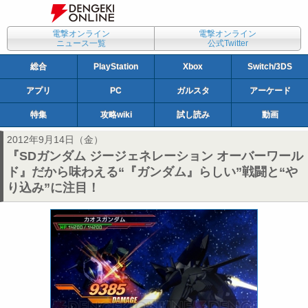
電撃オンライン
電撃オンライン
ニュース一覧
公式Twitter
総合
PlayStation
Xbox
Switch/3DS
アプリ
PC
ガルスタ
アーケード
特集
攻略wiki
試し読み
動画
2012年9月14日（金）
『SDガンダム ジージェネレーション オーバーワール
ド』だから味わえる“『ガンダム』らしい”戦闘と“や
り込み”に注目！