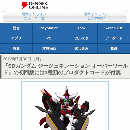
電撃オンライン
電撃オンライン
ニュース一覧
公式Twitter
総合
PlayStation
Xbox
Switch/3DS
アプリ
PC
ガルスタ
アーケード
特集
攻略wiki
試し読み
動画
2012年7月30日（月）
『SDガンダム ジージェネレーション オーバーワール
ド』の初回版には3種類のプロダクトコードが付属