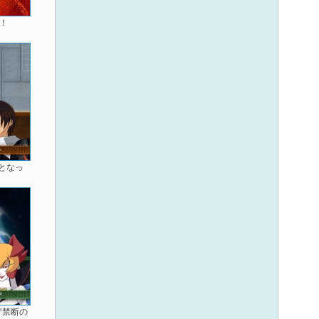
！
となっ
“禁断の