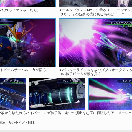
放たれるファンネルたち。
▲デルタプラス（MA）に乗るユニコーンガン
（D）。その銃身の先にあるものは……？
えるビームサーベルに力が宿る。
▲バスターライフルを放つダブルオークアン
力の粒子ビームが敵を貫く！
マ改から放たれるハイパー・メガ粒子砲。劇中の演出を忠実に再現したアニメーショ
C)創通・サンライズ・MBS