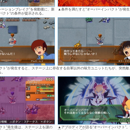
レーションブレイク”を発動後に、新
▲条件を満たすと“オーバーインパクト”が発生
パクト”の条件が提示される。
パクト”が発生すると、ステージ上に存在する自軍以外の味方ユニットたちが、突然敵
る。
クト”発生後は、ステージ上を謎の
▲アプロディアが語る“オーバーインパクト”。