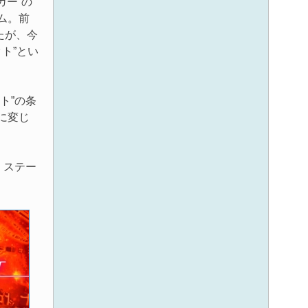
ガー”の
ム。前
たが、今
ト”とい
ト”の条
に変じ
、ステー