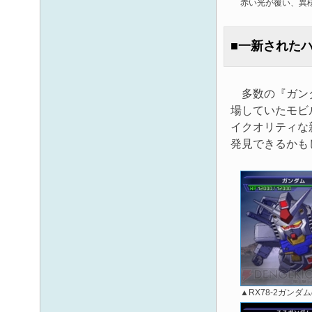
赤い光が覆い、異
■一新された
多数の『ガンダ
場していたモビ
イクオリティな
発見できるかも
▲RX78-2ガン