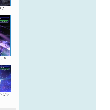
ダム
タ。高出
ンは必