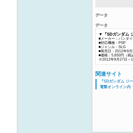
データ
データ
▼『SDガンダム
■メーカー：バンダ
■対応機種：PSP
■ジャンル：SLG
■発売日：2012年9月
■価格：5,650円（税
※2012年9月27日
関連サイト
『SDガンダム ジ
電撃オンライン内『