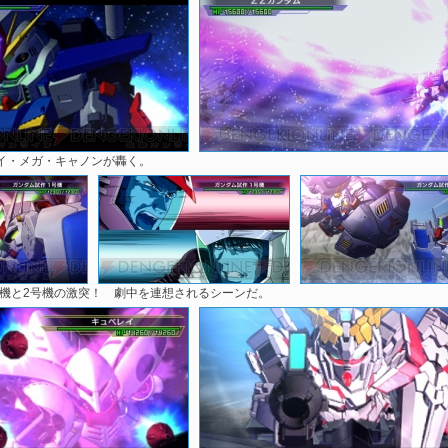
ハイ・メガ・キャノンが轟く。
号機と2号機の激突！ 劇中を連想されるシーンだ。