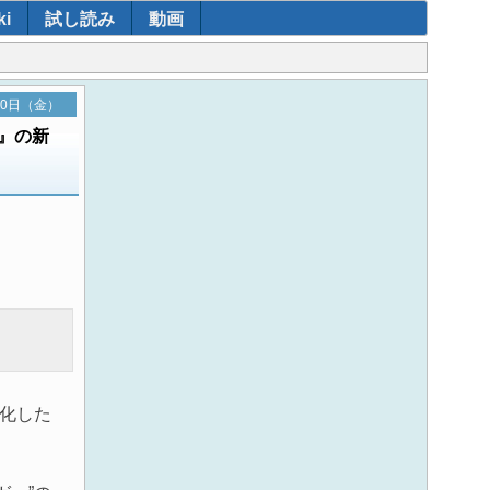
i
試し読み
動画
10日（金）
ド』の新
進化した