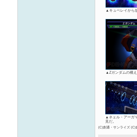
▲キュベレイから
▲Zガンダムの構
▲ネェル・アーガ
見だ。
(C)創通・サンライズ (