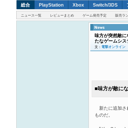
総合
PlayStation
Xbox
Switch/3DS
ニュース一覧
レビューまとめ
ゲーム発売予定
販売ラ
味方が突然敵にな
たなゲームシス
文：
電撃オンライン
■味方が敵にな
新たに追加され
ものだ。