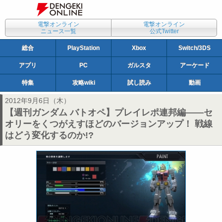
電撃オンライン
電撃オンライン
ニュース一覧
公式Twitter
総合
PlayStation
Xbox
Switch/3DS
アプリ
PC
ガルスタ
アーケード
特集
攻略wiki
試し読み
動画
2012年9月6日（木）
【週刊ガンダム バトオペ】プレイレポ連邦編――セ
オリーをくつがえすほどのバージョンアップ！ 戦線
はどう変化するのか!?