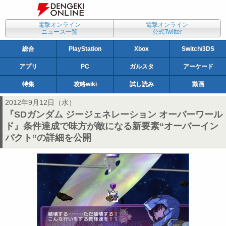
電撃オンライン
電撃オンライン
ニュース一覧
公式Twitter
総合
PlayStation
Xbox
Switch/3DS
アプリ
PC
ガルスタ
アーケード
特集
攻略wiki
試し読み
動画
2012年9月12日（水）
『SDガンダム ジージェネレーション オーバーワール
ド』条件達成で味方が敵になる新要素“オーバーイン
パクト”の詳細を公開