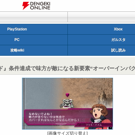
PlayStation
Xbox
PC
ガルスタ
攻略wiki
試し読み
ルド』条件達成で味方が敵になる新要素“オーバーインパ
[画像サイズ切り替え]