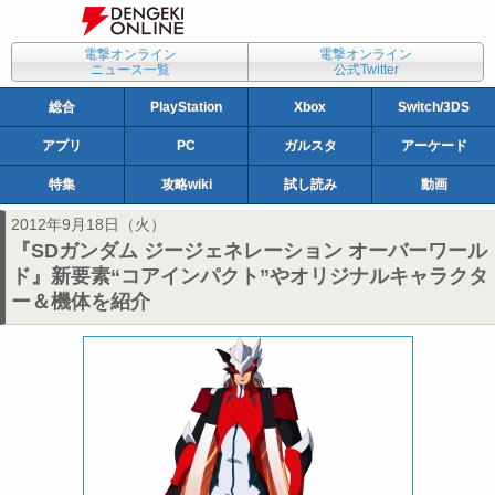
電撃オンライン
電撃オンライン
ニュース一覧
公式Twitter
総合
PlayStation
Xbox
Switch/3DS
アプリ
PC
ガルスタ
アーケード
特集
攻略wiki
試し読み
動画
2012年9月18日（火）
『SDガンダム ジージェネレーション オーバーワール
ド』新要素“コアインパクト”やオリジナルキャラクタ
ー＆機体を紹介