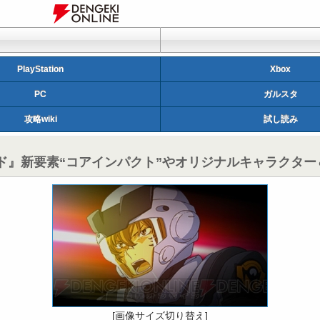
PlayStation
Xbox
PC
ガルスタ
攻略wiki
試し読み
ルド』新要素“コアインパクト”やオリジナルキャラクタ
[画像サイズ切り替え]