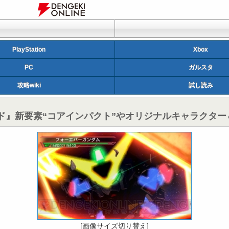
PlayStation
Xbox
PC
ガルスタ
攻略wiki
試し読み
ルド』新要素“コアインパクト”やオリジナルキャラクタ
[画像サイズ切り替え]