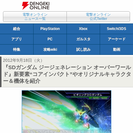
電撃オンライン
電撃オンライン
ニュース一覧
公式Twitter
総合
PlayStation
Xbox
Switch/3DS
アプリ
PC
ガルスタ
アーケード
特集
攻略wiki
試し読み
動画
2012年9月18日（火）
『SDガンダム ジージェネレーション オーバーワール
ド』新要素“コアインパクト”やオリジナルキャラクタ
ー＆機体を紹介