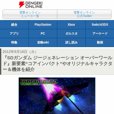
電撃オンライン
電撃オンライン
ニュース一覧
公式Twitter
総合
PlayStation
Xbox
Switch/3DS
アプリ
PC
ガルスタ
アーケード
特集
攻略wiki
試し読み
動画
2012年9月18日（火）
『SDガンダム ジージェネレーション オーバーワール
ド』新要素“コアインパクト”やオリジナルキャラクタ
ー＆機体を紹介