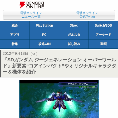
電撃オンライン
電撃オンライン
ニュース一覧
公式Twitter
総合
PlayStation
Xbox
Switch/3DS
アプリ
PC
ガルスタ
アーケード
特集
攻略wiki
試し読み
動画
2012年9月18日（火）
『SDガンダム ジージェネレーション オーバーワール
ド』新要素“コアインパクト”やオリジナルキャラクタ
ー＆機体を紹介