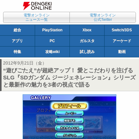
電撃オンライン
電撃オンライン
ニュース一覧
公式Twitter
総合
PlayStation
Xbox
Switch/3DS
アプリ
PC
ガルスタ
アーケード
特集
攻略wiki
試し読み
動画
2012年9月21日（金）
“遊びごたえ”が超絶アップ！ 愛とこだわりを注げる
SLG『SDガンダム ジージェネレーション』シリーズ
と最新作の魅力を3者の視点で語る