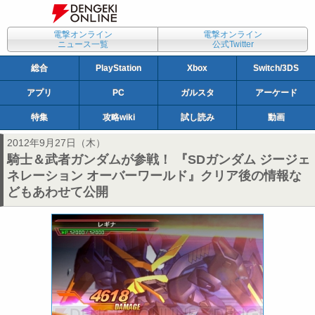
電撃オンライン
電撃オンライン
ニュース一覧
公式Twitter
総合
PlayStation
Xbox
Switch/3DS
アプリ
PC
ガルスタ
アーケード
特集
攻略wiki
試し読み
動画
2012年9月27日（木）
騎士＆武者ガンダムが参戦！ 『SDガンダム ジージェ
ネレーション オーバーワールド』クリア後の情報な
どもあわせて公開