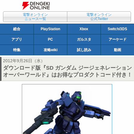
電撃オンライン
電撃オンライン
ニュース一覧
公式Twitter
総合
PlayStation
Xbox
Switch/3DS
アプリ
PC
ガルスタ
アーケード
特集
攻略wiki
試し読み
動画
2012年9月26日（水）
ダウンロード版『SD ガンダム ジージェネレーション
オーバーワールド』はお得なプロダクトコード付き！