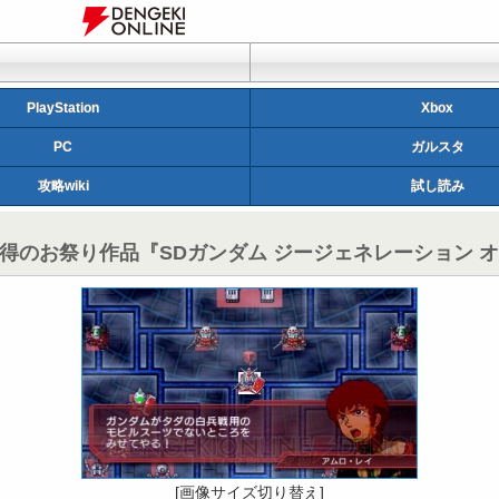
PlayStation
Xbox
PC
ガルスタ
攻略wiki
試し読み
得のお祭り作品『SDガンダム ジージェネレーション 
[画像サイズ切り替え]