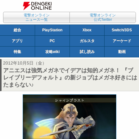
電撃オンライン
電撃オンライン
ニュース一覧
公式Twitter
総合
PlayStation
Xbox
Switch/3DS
アプリ
PC
ガルスタ
アーケード
特集
攻略wiki
試し読み
動画
2012年10月5日（金）
アニエスは強気メガネでイデアは知的メガネ！ 『ブ
レイブリーデフォルト』の新ジョブはメガネ好きには
たまらない♪