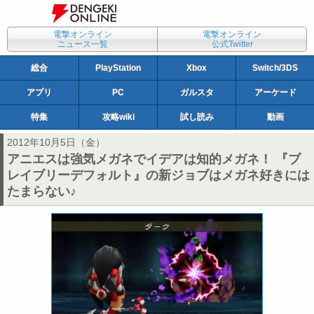
電撃オンライン
電撃オンライン
ニュース一覧
公式Twitter
総合
PlayStation
Xbox
Switch/3DS
アプリ
PC
ガルスタ
アーケード
特集
攻略wiki
試し読み
動画
2012年10月5日（金）
アニエスは強気メガネでイデアは知的メガネ！ 『ブ
レイブリーデフォルト』の新ジョブはメガネ好きには
たまらない♪