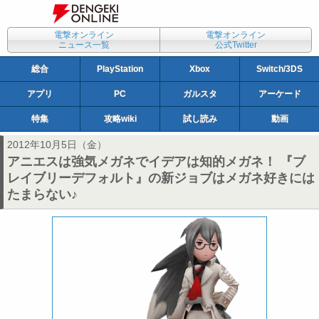
電撃オンライン
電撃オンライン
ニュース一覧
公式Twitter
総合
PlayStation
Xbox
Switch/3DS
アプリ
PC
ガルスタ
アーケード
特集
攻略wiki
試し読み
動画
2012年10月5日（金）
アニエスは強気メガネでイデアは知的メガネ！ 『ブ
レイブリーデフォルト』の新ジョブはメガネ好きには
たまらない♪