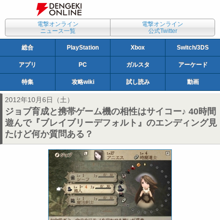
電撃オンライン
電撃オンライン
ニュース一覧
公式Twitter
総合
PlayStation
Xbox
Switch/3DS
アプリ
PC
ガルスタ
アーケード
特集
攻略wiki
試し読み
動画
2012年10月6日（土）
ジョブ育成と携帯ゲーム機の相性はサイコー♪ 40時間
遊んで『ブレイブリーデフォルト』のエンディング見
たけど何か質問ある？