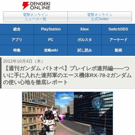
電撃オンライン
電撃オンライン
ニュース一覧
公式Twitter
総合
PlayStation
Xbox
Switch/3DS
アプリ
PC
ガルスタ
アーケード
特集
攻略wiki
試し読み
動画
2012年10月4日（木）
【週刊ガンダム バトオペ】プレイレポ連邦編――つ
いに手に入れた連邦軍のエース機体RX-78-2ガンダム
の使い心地を徹底レポート