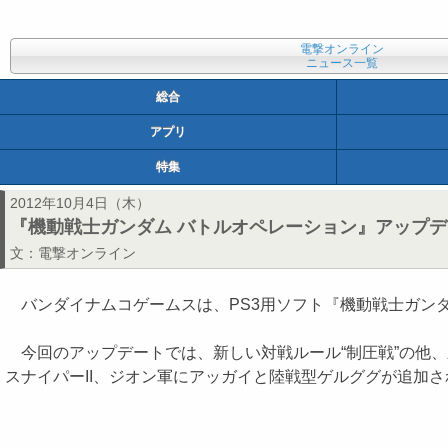
電撃オンライン
ニュース一覧
総合
アプリ
特集
2012年10月4日（木）
『機動戦士ガンダム バトルオペレーション』アップ
文：
電撃オンライン
バンダイナムコゲームスは、PS3用ソフト『機動戦士ガンダ
今回のアップデートでは、新しい対戦ルール“制圧戦”の他、
スナイパーII、ジオン軍にアッガイと陸戦型ゲルググが追加