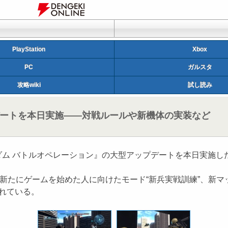
PlayStation
Xbox
PC
ガルスタ
攻略wiki
試し読み
デートを本日実施――対戦ルールや新機体の実装など
ム バトルオペレーション』の大型アップデートを本日実施し
新たにゲームを始めた人に向けたモード“新兵実戦訓練”、新マ
されている。