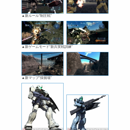
▲新ルール“制圧戦”
▲新ゲームモード“新兵実戦訓練”
▲新マップ“採掘場”