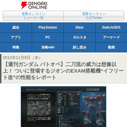
電撃オンライン
電撃オンライン
ニュース一覧
公式Twitter
総合
PlayStation
Xbox
Switch/3DS
アプリ
PC
ガルスタ
アーケード
特集
攻略wiki
試し読み
動画
2012年11月8日（木）
【週刊ガンダム バトオペ】二刀流の威力は想像以
上！ ついに登場するジオンのEXAM搭載機“イフリー
ト改”の性能をレポート