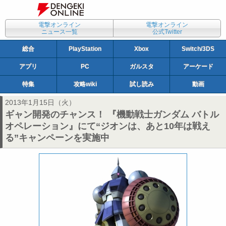
電撃オンライン
電撃オンライン
ニュース一覧
公式Twitter
総合
PlayStation
Xbox
Switch/3DS
アプリ
PC
ガルスタ
アーケード
特集
攻略wiki
試し読み
動画
2013年1月15日（火）
ギャン開発のチャンス！ 『機動戦士ガンダム バトル
オペレーション』にて“ジオンは、あと10年は戦え
る”キャンペーンを実施中