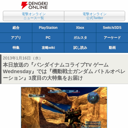
電撃オンライン
電撃オンライン
ニュース一覧
公式Twitter
総合
PlayStation
Xbox
Switch/3DS
アプリ
PC
ガルスタ
アーケード
特集
攻略wiki
試し読み
動画
2013年1月16日（水）
本日放送の『バンダイナムコライブTV ゲーム
Wednesday』では『機動戦士ガンダム バトルオペレ
ーション』3度目の大特集をお届け