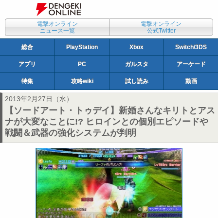
電撃オンライン
電撃オンライン
ニュース一覧
公式Twitter
総合
PlayStation
Xbox
Switch/3DS
アプリ
PC
ガルスタ
アーケード
特集
攻略wiki
試し読み
動画
2013年2月27日（水）
【ソードアート・トゥデイ】新婚さんなキリトとアス
ナが大変なことに!? ヒロインとの個別エピソードや
戦闘＆武器の強化システムが判明