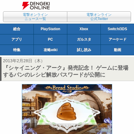
電撃オンライン
電撃オンライン
ニュース一覧
公式Twitter
総合
PlayStation
Xbox
Switch/3DS
アプリ
PC
ガルスタ
アーケード
特集
攻略wiki
試し読み
動画
2013年2月28日（木）
『シャイニング・アーク』発売記念！ ゲームに登場
するパンのレシピ解放パスワードが公開に