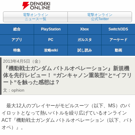
電撃オンライン
電撃オンライン
ニュース一覧
公式Twitter
総合
PlayStation
Xbox
Switch/3DS
アプリ
PC
ガルスタ
アーケード
特集
攻略wiki
試し読み
動画
2013年4月5日（金）
『機動戦士ガンダム バトルオペレーション』新規機
体を先行レビュー！ “ガンキャノン重装型”と“イフリ
ート”を触った感想は？
文：
ophion
最大12人のプレイヤーがモビルスーツ（以下、MS）のパ
イロットとなって熱いバトルを繰り広げているオンライン
ACT『機動戦士ガンダム バトルオペレーション（以下、バト
オペ）』。