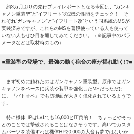
約3カ月ぶりの先行プレイレポートとなる今回は、“ガンキ
ャノン重装型”と“イフリート”の2機の性能をチェック！ そ
れぞれ“ガンキャノン“と“イフリート改”という同系統のMSが
実装済みですが、これらのMSを普段使っている人も使って
いない人もぜひ目を通してみてください。（※記事中のパラ
メータなどは取材時のもの）
■重装型の登場で、最強の動く砲台の座が揺れ動く!?■
まず初めに触れたのはガンキャノン重装型。原作ではガン
キャノンをベースに兵装や装甲を強化したMSだっただけ
に、『バトオペ』でも防御面が大きく強化されているようで
す。
特に機体HPはLv1でも16,000と圧倒的！ ちょっとやそっ
とのことでは撃破されることはなさそうです。高Lvでカスタ
ムパーツを装備すれば機体HP20,000の大台も夢ではないか