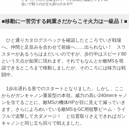
合いで戦うのが立ち回りのカギ!?
■移動に一苦労する鈍重さだからこそ火力は一級品！■
ひと通りカタログスペックを確認したところでいざ戦場
へ。仲間と足並みを合わせて前線へ……出られない！ スラ
スターがあるうちはまだいいのですが、歩行中はスピード80
という欠点が如実に現れます。それでもなんとか敵MSを視
認できるところまで移動しましたが、そのころには味方は戦
闘中。
1歩出遅れる形でのスタートとなりました。しかし、ここ
からがガンキャノン重装型の本領。威力の高い240mmキャノ
ンを当てるごとに、敵MSの機体HPが目に見えて減っていき
ます。さらによろめいている敵MSをGC用狙撃ビーム・ライ
フルで追撃して大ダメージ！ と位置取りさえできればガン
キャノンと同じ立ち回りで戦えました。