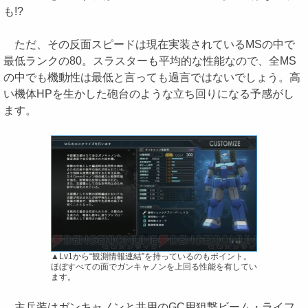
も!?
ただ、その反面スピードは現在実装されているMSの中で
最低ランクの80。スラスターも平均的な性能なので、全MS
の中でも機動性は最低と言っても過言ではないでしょう。高
い機体HPを生かした砲台のような立ち回りになる予感がし
ます。
▲Lv1から“観測情報連結”を持っているのもポイント。
ほぼすべての面でガンキャノンを上回る性能を有してい
ます。
主兵装はガンキャノンと共用のGC用狙撃ビーム・ライフ