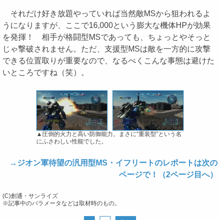
それだけ好き放題やっていれば当然敵MSから狙われるよ
うになりますが、ここで16,000という膨大な機体HPが効果
を発揮！ 相手が格闘型MSであっても、ちょっとやそっと
じゃ撃破されません。ただ、支援型MSは敵を一方的に攻撃
できる位置取りが重要なので、なるべくこんな事態は避けた
いところですね（笑）。
▲圧倒的火力と高い防御能力。まさに“重装型”という名
にふさわしい性能でした。
→ジオン軍待望の汎用型MS・イフリートのレポートは次の
ページで！（2ページ目へ）
(C)創通・サンライズ
※記事中のパラメータなどは取材時のもの。