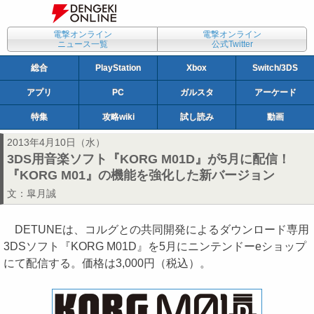
電撃オンライン
電撃オンライン
ニュース一覧
公式Twitter
総合
PlayStation
Xbox
Switch/3DS
アプリ
PC
ガルスタ
アーケード
特集
攻略wiki
試し読み
動画
2013年4月10日（水）
3DS用音楽ソフト『KORG M01D』が5月に配信！
『KORG M01』の機能を強化した新バージョン
文：
皐月誠
DETUNEは、コルグとの共同開発によるダウンロード専用
3DSソフト『KORG M01D』を5月にニンテンドーeショップ
にて配信する。価格は3,000円（税込）。