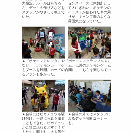
大盛況。ルールはもちろ
ョンスペースは休憩所とし
ん、デッキの作り方などを
て大にぎわい。ポケモンの
スタッフがやさしく教えて
イラストが使われた車の周
いた。
りが、キャンプ場のような
雰囲気になっていた。
▲『ポケモントレッタ』や『ポケモンスクランブル U』
など、『ポケモンカードゲーム』以外のポケモンゲーム
もブースを展開。カードの合間に、こちらを楽しんでい
るファンも多かった。
▲会場にはピカチュウも駆
▲会場の外ではスタッフに
け付け、一緒に写真を撮る
よるデッキ診断コーナー
こともできた。ピカチュウ
も。
が会場に現れるとすぐ子ど
もたちに囲まれ、大人気だ