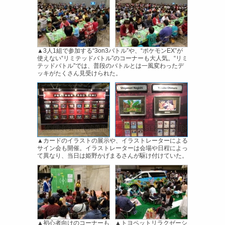
▲3人1組で参加する“3on3バトル”や、“ポケモンEX”が
使えない“リミテッドバトル”のコーナーも大人気。“リミ
テッドバトル”では、普段のバトルとは一風変わったデ
ッキがたくさん見受けられた。
▲カードのイラストの展示や、イラストレーターによる
サイン会も開催。イラストレーターは会場や日程によっ
て異なり、当日は姫野かげまるさんが駆け付けていた。
▲初心者向けのコーナーも
▲トヨペットリラクゼーシ