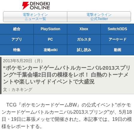
電撃オンライン
電撃オンライン
ニュース一覧
公式Twitter
総合
PlayStation
Xbox
Switch/3DS
アプリ
PC
ガルスタ
アーケード
特集
攻略wiki
試し読み
動画
2013年5月20日（月）
“ポケモンカードゲームバトルカーニバル2013スプリ
ング”千葉会場2日目の模様をレポ！ 白熱のトーナメ
ントや楽しいサイドイベントで大盛況
文：
カネキング
TCG『ポケモンカードゲームBW』の公式イベント“ポケモ
ンカードゲームバトルカーニバル2013スプリング”が、5月18
日・19日に幕張メッセで開催された。本記事では、19日の模
様をレポートする。