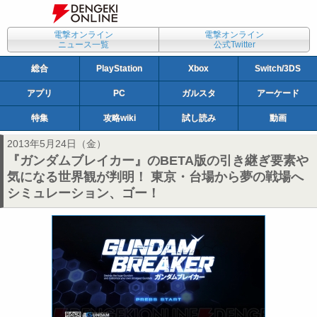
電撃オンライン
電撃オンライン
ニュース一覧
公式Twitter
総合
PlayStation
Xbox
Switch/3DS
アプリ
PC
ガルスタ
アーケード
特集
攻略wiki
試し読み
動画
2013年5月24日（金）
『ガンダムブレイカー』のBETA版の引き継ぎ要素や
気になる世界観が判明！ 東京・台場から夢の戦場へ
シミュレーション、ゴー！