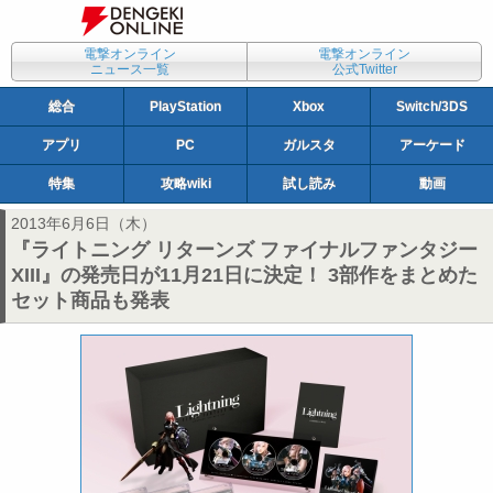
電撃オンライン
電撃オンライン
ニュース一覧
公式Twitter
総合
PlayStation
Xbox
Switch/3DS
アプリ
PC
ガルスタ
アーケード
特集
攻略wiki
試し読み
動画
2013年6月6日（木）
『ライトニング リターンズ ファイナルファンタジー
XIII』の発売日が11月21日に決定！ 3部作をまとめた
セット商品も発表