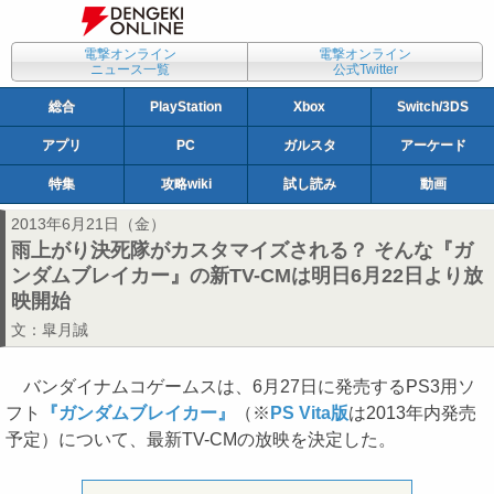
電撃オンライン
電撃オンライン
ニュース一覧
公式Twitter
総合
PlayStation
Xbox
Switch/3DS
アプリ
PC
ガルスタ
アーケード
特集
攻略wiki
試し読み
動画
2013年6月21日（金）
雨上がり決死隊がカスタマイズされる？ そんな『ガ
ンダムブレイカー』の新TV-CMは明日6月22日より放
映開始
文：
皐月誠
バンダイナムコゲームスは、6月27日に発売するPS3用ソ
フト
『ガンダムブレイカー』
（※
PS Vita版
は2013年内発売
予定）について、最新TV-CMの放映を決定した。