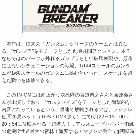
本作は、従来の『ガンダム』シリーズのゲームとは異な
る、“ガンプラ”をモチーフとした創壊共闘アクション。本作
ならではのパーツが外れるガンプラらしい破壊表現や、原作
にはないシチュエーションの戦場、1/144スケールのガンダ
ムが1/60スケールのガンダムに挑むといった、スケールを超
えた戦いを体験できる。
このTV-CMには雨上がり決死隊の宮迫博之さんと蛍原徹さ
んが出演しており、“カスタマイズ”をテーマとした衝撃的な
内容になっているという。最速で放映されるのは、フジテレ
ビ系26局ネット（TOS・UMK除く）にて6月22日19：00～
20：54に放映される『超潜入！リアルスコープハイパー消滅
の危機!?世界最大の密林！激変するアマゾンの謎全て解明2時