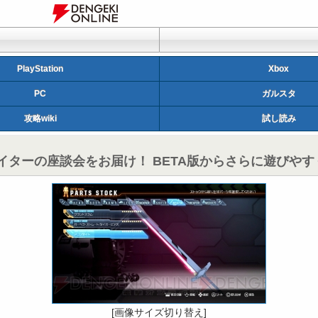
PlayStation
Xbox
PC
ガルスタ
攻略wiki
試し読み
ターの座談会をお届け！ BETA版からさらに遊びや
[画像サイズ切り替え]